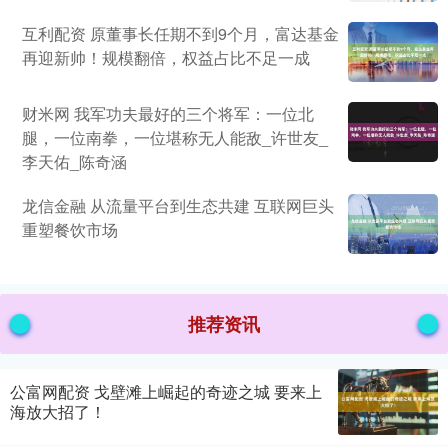
互利配资 原董事长任期不到9个月，富达基金
再迎新帅！规模翻倍，权益占比不足一成
财米网 我军功夫最好的三个将军：一位北
腿，一位南拳，一位堪称无人能敌_许世友_
李天佑_陈奇涵
龙信金融 从流量平台到生态共建 互联网巨头
重塑餐饮市场
推荐资讯
公富网配资 戈壁滩上崛起的奇迹之城 要来上
海放大招了！