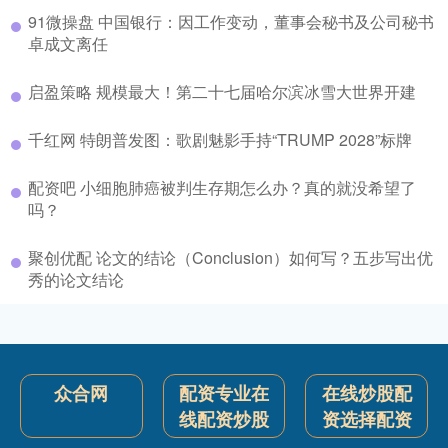
91微操盘 中国银行：因工作变动，董事会秘书及公司秘书
卓成文离任
启盈策略 规模最大！第二十七届哈尔滨冰雪大世界开建
千红网 特朗普发图：歌剧魅影手持“TRUMP 2028”标牌
配资吧 小细胞肺癌被判生存期怎么办？真的就没希望了
吗？
聚创优配 论文的结论（Conclusion）如何写？五步写出优
秀的论文结论
众合网
配资专业在
在线炒股配
线配资炒股
资选择配资