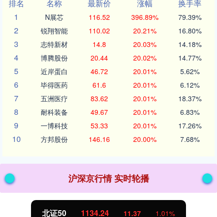
排名
名称
最新价
涨幅
换手率
1
N展芯
116.52
396.89%
79.39%
2
锐翔智能
110.02
20.21%
16.80%
3
志特新材
14.8
20.03%
14.18%
4
博腾股份
20.44
20.02%
14.77%
5
近岸蛋白
46.72
20.01%
5.62%
6
毕得医药
61.6
20.01%
6.12%
7
五洲医疗
83.62
20.01%
18.37%
8
耐科装备
49.67
20.01%
6.83%
9
一博科技
53.33
20.01%
17.26%
10
方邦股份
146.16
20.00%
7.68%
沪深京行情 实时轮播
北证50
1134.24
11.37
1.01%