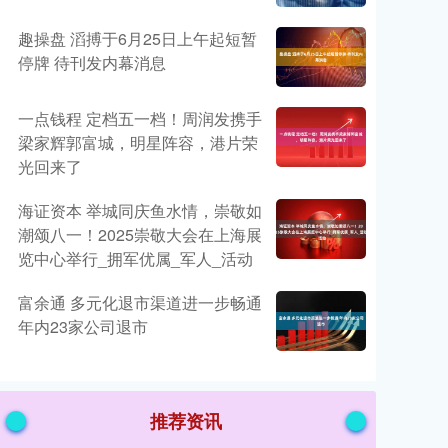
趣操盘 滔搏于6月25日上午起短暂
停牌 待刊发内幕消息
一点钱程 定档五一档！周润发携手
梁家辉郭富城，明星阵容，港片荣
光回来了
海证资本 举城同庆鱼水情，崇敬如
潮颂八一！2025崇敬大会在上海展
览中心举行_拥军优属_军人_活动
富余通 多元化退市渠道进一步畅通
年内23家公司退市
推荐资讯