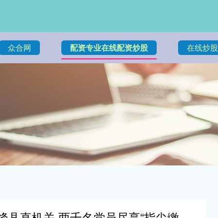
众合网
配资专业在线配资炒股
在线炒股
息烽县直机关 两千名党员尽享“指尖缴