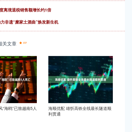
季度离境退税销售额增长约1倍
助力非遗“糜家土酒曲”焕发新生机
相关文章
风“海鸥”已致越南5人
海顺优配 雄忻高铁全线最长隧道顺
利贯通