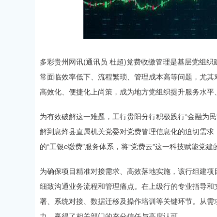
深证成指
14311.01
.68
1.02%
200.89
1
多彩贵州网讯(通讯员 杜超)党费收缴管理是基层党组
常面临效率低下、流程繁琐、管理成本高等问题，尤其
高效化、便捷化上尚策，成为地方党组织提升服务水平
为有效破解这一难题，工行贵阳分行积极践行“金融为民
解到息烽县直属机关党委对党费管理信息化的迫切需求
的“工银e缴费”服务体系，将“党费云”这一科技赋能党
为确保项目精准对接需求、高效落地实施，该行组建项
细致沟通业务流程和管理痛点。在上级行的专业指导和
署、系统对接、数据迁移及操作培训等关键环节。从需
力，赢得了相关部门的充分信任与高度认可。