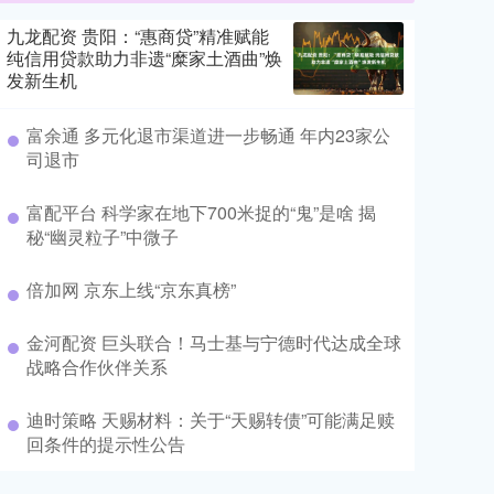
九龙配资 贵阳：“惠商贷”精准赋能
纯信用贷款助力非遗“糜家土酒曲”焕
发新生机
富余通 多元化退市渠道进一步畅通 年内23家公
司退市
富配平台 科学家在地下700米捉的“鬼”是啥 揭
秘“幽灵粒子”中微子
倍加网 京东上线“京东真榜”
金河配资 巨头联合！马士基与宁德时代达成全球
战略合作伙伴关系
迪时策略 天赐材料：关于“天赐转债”可能满足赎
回条件的提示性公告