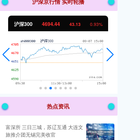
沪深京行情 实时轮播
北证50
1134.24
创
11.37
1.01%
热点资讯
富深所 三日三城，苏辽互通 大连文
旅推介团无锡完美收官