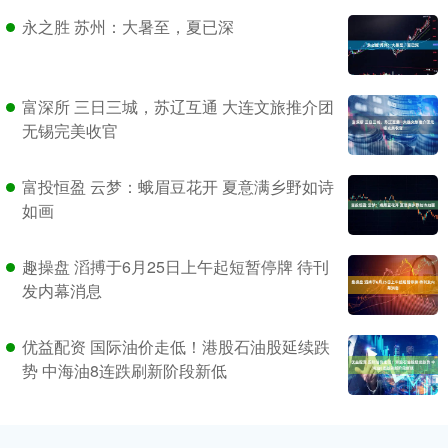
永之胜 苏州：大暑至，夏已深
富深所 三日三城，苏辽互通 大连文旅推介团
无锡完美收官
富投恒盈 云梦：蛾眉豆花开 夏意满乡野如诗
如画
趣操盘 滔搏于6月25日上午起短暂停牌 待刊
发内幕消息
优益配资 国际油价走低！港股石油股延续跌
势 中海油8连跌刷新阶段新低