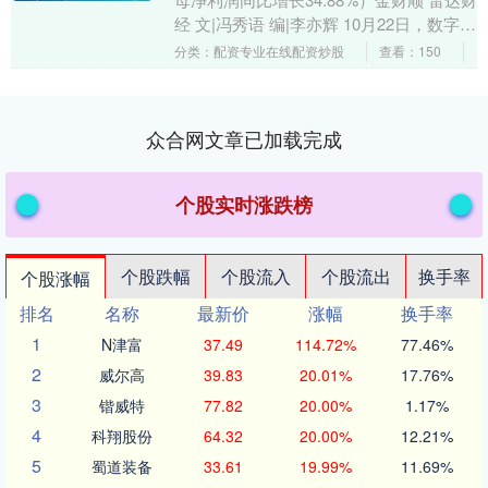
经 文|冯秀语 编|李亦辉 10月22日，数字政
通(300075)发布202....
分类：配资专业在线配资炒股
查看：150
众合网文章已加载完成
个股实时涨跌榜
个股跌幅
个股流入
个股流出
换手率
个股涨幅
排名
名称
最新价
涨幅
换手率
1
N津富
37.49
114.72%
77.46%
2
威尔高
39.83
20.01%
17.76%
3
锴威特
77.82
20.00%
1.17%
4
科翔股份
64.32
20.00%
12.21%
5
蜀道装备
33.61
19.99%
11.69%