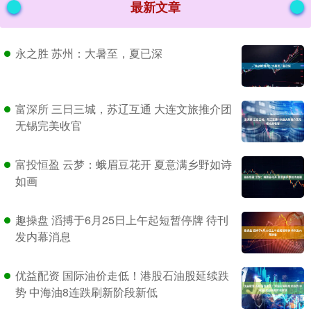
最新文章
永之胜 苏州：大暑至，夏已深
富深所 三日三城，苏辽互通 大连文旅推介团
无锡完美收官
富投恒盈 云梦：蛾眉豆花开 夏意满乡野如诗
如画
趣操盘 滔搏于6月25日上午起短暂停牌 待刊
发内幕消息
优益配资 国际油价走低！港股石油股延续跌
势 中海油8连跌刷新阶段新低