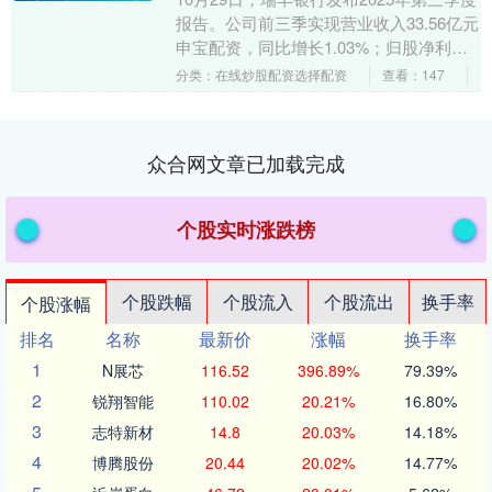
报告。公司前三季实现营业收入33.56亿元
申宝配资，同比增长1.03%；归股净利润
15.26亿元，同比增长5.85%....
分类：在线炒股配资选择配资
查看：147
众合网文章已加载完成
个股实时涨跌榜
个股跌幅
个股流入
个股流出
换手率
个股涨幅
排名
名称
最新价
涨幅
换手率
1
N展芯
116.52
396.89%
79.39%
2
锐翔智能
110.02
20.21%
16.80%
3
志特新材
14.8
20.03%
14.18%
4
博腾股份
20.44
20.02%
14.77%