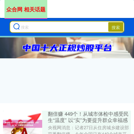
众合网 相关话题
搜索
翻倍赚 449个！从城市体检中感受民
生“温度” 以“实”为要提升群众幸福感
央视网消息：记者27日从住房城乡建设部
获悉翻倍赚，今年全国已有449个城市开