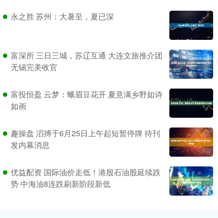
永之胜 苏州：大暑至，夏已深
富深所 三日三城，苏辽互通 大连文旅推介团
无锡完美收官
富投恒盈 云梦：蛾眉豆花开 夏意满乡野如诗
如画
趣操盘 滔搏于6月25日上午起短暂停牌 待刊
发内幕消息
优益配资 国际油价走低！港股石油股延续跌
势 中海油8连跌刷新阶段新低