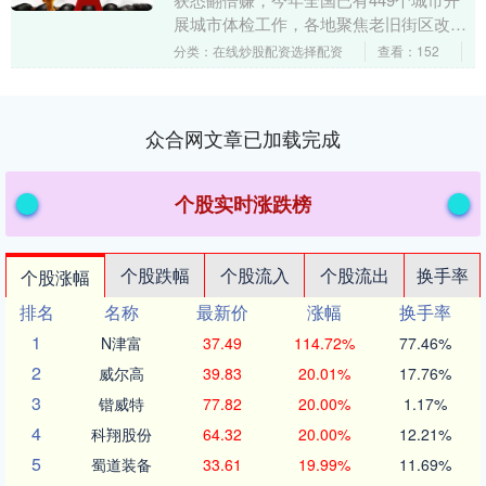
展城市体检工作，各地聚焦老旧街区改
造、完整社区建设等领域积极开展专项体
分类：在线炒股配资选择配资
查看：152
检，体检的广度....
众合网文章已加载完成
个股实时涨跌榜
个股跌幅
个股流入
个股流出
换手率
个股涨幅
排名
名称
最新价
涨幅
换手率
1
N津富
37.49
114.72%
77.46%
2
威尔高
39.83
20.01%
17.76%
3
锴威特
77.82
20.00%
1.17%
4
科翔股份
64.32
20.00%
12.21%
5
蜀道装备
33.61
19.99%
11.69%