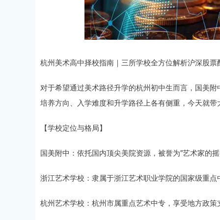
深证成指
14311.01
.68
1.02%
200.89
1
杭州美术高中择校指南｜三所学校全方位解析沪深股票
对于希望通过美术路径升学的杭州初中生而言，国美附
培养方向、入学难度和升学路径上各有侧重，今天就带
【学校定位与格局】
国美附中：依托国内顶尖美院资源，被誉为"艺术家的摇
浙江艺术学校：隶属于浙江艺术职业学院的国家级重点
杭州艺术学校：杭州市属重点艺术中专，享受地方政策