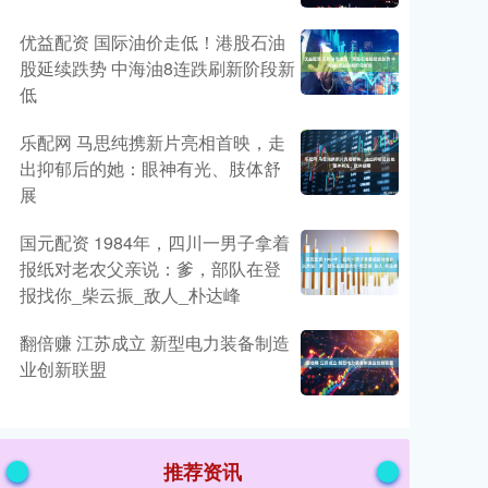
优益配资 国际油价走低！港股石油
股延续跌势 中海油8连跌刷新阶段新
低
乐配网 马思纯携新片亮相首映，走
出抑郁后的她：眼神有光、肢体舒
展
国元配资 1984年，四川一男子拿着
报纸对老农父亲说：爹，部队在登
报找你_柴云振_敌人_朴达峰
翻倍赚 江苏成立 新型电力装备制造
业创新联盟
推荐资讯