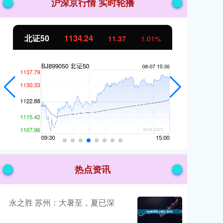
沪深京行情 实时轮播
北证50
1134.24
创
11.37
1.01%
热点资讯
永之胜 苏州：大暑至，夏已深