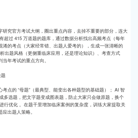
字研究官方考试大纲，圈出重点内容，去掉不重要的部分，连大
超过 415 万道题的题库，通过数据分析找出高频考点（每年
混淆的考点（大家经常错、出题人爱考的），生成一张清晰的
题，分析出题风格（更侧重临床应用，还是理论知识）、考查方式
判当年考试的重点方向。
类题
点的 “母题”（最典型、能变出各种题型的基础题）； AI 智
题变成多选题，把文字题变成图表题，防止大家只会做原题，换个
进行优化 。在题干里增加临床案例的复杂度，训练大家提取关
适应出题人策略。