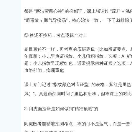
都是 “痰浊蒙蔽心神” 的抑郁证，课上强调过 “疏肝 + 涤
“逍遥散 + 顺气导痰汤”，核心治法一致，一下子就排
③ 换汤不换药，考点逻辑全对上
题目表述不一样，但考查的底层逻辑（比如辨证要点、易
年真题：小儿里热证指纹、小儿疳积指纹，选项：A. 鲜红；B. 
题：小儿指纹呈现紫红色，通常提示何种证候？选项：A. 外
血络郁闭，病属重危
课上专门记过 “指纹颜色对应证型” 的表格：紫红是里
风）”。真题虽然同时问了里热和疳积，但靠课上的对比记忆
2. 阿虎面授班是如何做到”精准预测“的
阿虎医考能精准预测考点，靠的可不是运气，而是一套 “测 