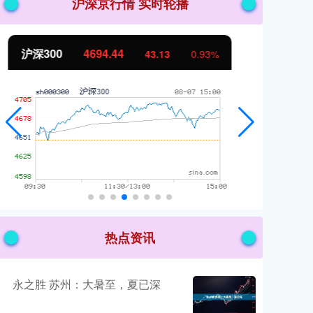
沪深京行情 实时轮播
北证50
1134.24
创
11.37
1.01%
热点资讯
永之胜 苏州：大暑至，夏已深