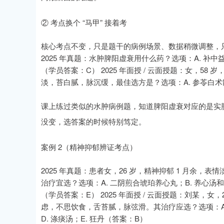
② 考点换个 “马甲” 接着考
核心考点不变，只是题干的病例场景、数据稍微调整，只
2025 年真题：水肿脾阳虚衰用什么药？选项：A. 补中益
（学员答案：C） 2025 年面授 / 云面授题：女，5
淡，苔白腻，脉沉缓，最佳选方是？选项：A. 参苓白术散；
课上练过类似的水肿病例题，知道脾阳虚衰对应的是实脾饮
没变，选答案的时候特别笃定。
案例 2（精神抑郁辨证考点）
2025 年真题：患者女，26 岁，精神抑郁 1 月余
治疗宜选？选项：A. 二阴煎合琥珀养心丸；B. 养心汤和
（学员答案：E） 2025 年面授 / 云面授题：刘某，
虑，不思饮食，舌苔腻，脉弦滑。其治疗应选？选项：A.
D. 涤痰汤；E. 狂丹（答案：B）