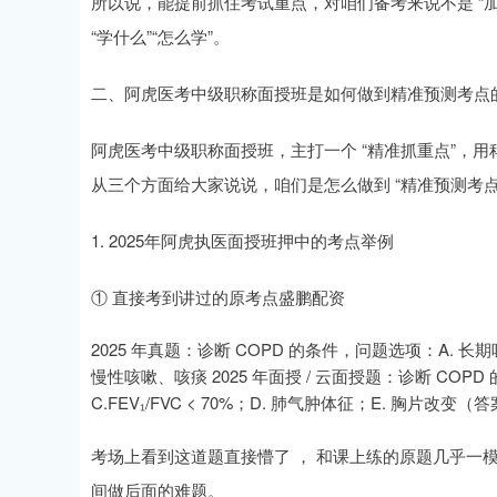
所以说，能提前抓住考试重点，对咱们备考来说不是 “加
“学什么”“怎么学”。
二、阿虎医考中级职称面授班是如何做到精准预测考点
阿虎医考中级职称面授班，主打一个 “精准抓重点”，
从三个方面给大家说说，咱们是怎么做到 “精准预测考点
1. 2025年阿虎执医面授班押中的考点举例
① 直接考到讲过的原考点盛鹏配资
2025 年真题：诊断 COPD 的条件，问题选项：A. 长期吸烟
慢性咳嗽、咳痰 2025 年面授 / 云面授题：诊断 COP
C.FEV₁/FVC < 70%；D. 肺气肿体征；E. 胸片改变（
考场上看到这道题直接懵了 ， 和课上练的原题几乎一
间做后面的难题。