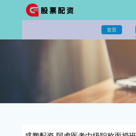
首页
盛鹏配资 阿虎医考中级职称面授