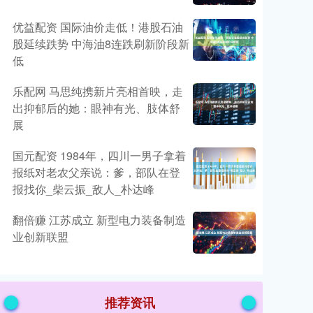
优益配资 国际油价走低！港股石油
股延续跌势 中海油8连跌刷新阶段新
低
乐配网 马思纯携新片亮相首映，走
出抑郁后的她：眼神有光、肢体舒
展
国元配资 1984年，四川一男子拿着
报纸对老农父亲说：爹，部队在登
报找你_柴云振_敌人_朴达峰
翻倍赚 江苏成立 新型电力装备制造
业创新联盟
推荐资讯