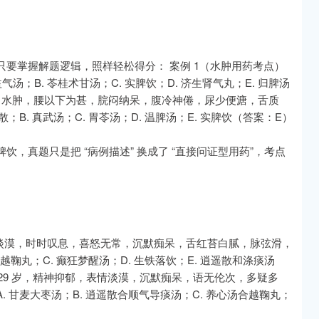
要掌握解题逻辑，照样轻松得分： 案例 1（水肿用药考点）
气汤；B. 苓桂术甘汤；C. 实脾饮；D. 济生肾气丸；E. 归脾汤
8 岁，水肿，腰以下为甚，脘闷纳呆，腹冷神倦，尿少便溏，舌质
B. 真武汤；C. 胃苓汤；D. 温脾汤；E. 实脾饮（答案：E）
，真题只是把 “病例描述” 换成了 “直接问证型用药”，考点
，表情淡漠，时时叹息，喜怒无常，沉默痴呆，舌红苔白腻，脉弦滑，
越鞠丸；C. 癫狂梦醒汤；D. 生铁落饮；E. 逍遥散和涤痰汤
女，29 岁，精神抑郁，表情淡漠，沉默痴呆，语无伦次，多疑多
 甘麦大枣汤；B. 逍遥散合顺气导痰汤；C. 养心汤合越鞠丸；