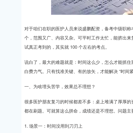
深证成指
14311.01
.68
1.02%
200.89
1
对于咱们在职的医护人员来说盛鹏配资，备考中级职称考
个，范围又广、内容又杂。可平时工作太忙，能挤出来复
试真正考到的，其实就 100 个左右的考点。
说白了，最大的难题就是：时间这么少，怎么才能抓住
白费力气。只有找准关键、有的放矢，才能解决 “时间紧
一、为啥埋头苦学，效果总不理想？
很多医护朋友复习的时候都差不多：桌上堆满了厚厚的资
都在刷题。可就算这么拼命，成绩还是不理想。问题主
1. 场景一：时间没用到刀刃上