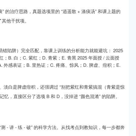
痰” 的治疗思路，真题选项里的 “逍遥散 + 涤痰汤” 和课上题的
除了其他干扰项。
错陷阱）完全匹配，靠课上训练的分析能力就能避坑： 2025
白；C. 紫红；D. 青紫；E. 青黑 2025 年面授 / 云面授
感表证；B. 里热证；C. 疼痛、惊风；D. 脾虚、疳积；E.
热、淡白是脾虚疳积，还强调过 “别把紫红和青紫搞混（青紫是惊
，直接区分了选项 B 和 D，没掉进 “颜色混淆” 的陷阱。
- 讲 - 练 - 破” 的科学方法。从找考点到教知识，每一步都奔