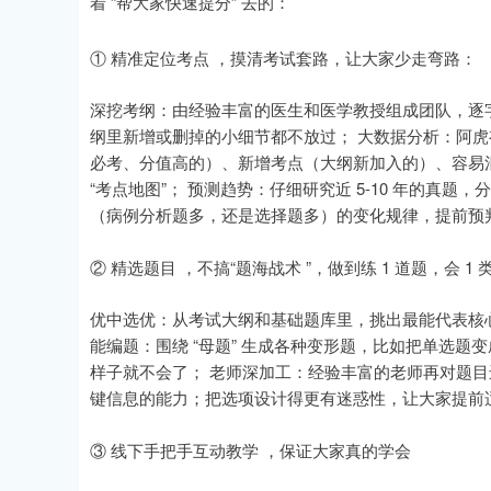
着 “帮大家快速提分” 去的：
① 精准定位考点 ，摸清考试套路，让大家少走弯路：
深挖考纲：由经验丰富的医生和医学教授组成团队，逐
纲里新增或删掉的小细节都不放过； 大数据分析：阿虎有
必考、分值高的）、新增考点（大纲新加入的）、容易
“考点地图”； 预测趋势：仔细研究近 5-10 年的真
（病例分析题多，还是选择题多）的变化规律，提前预
② 精选题目 ，不搞“题海战术 ”，做到练 1 道题，会 1 
优中选优：从考试大纲和基础题库里，挑出最能代表核心考
能编题：围绕 “母题” 生成各种变形题，比如把单选
样子就不会了； 老师深加工：经验丰富的老师再对题目
键信息的能力；把选项设计得更有迷惑性，让大家提前
③ 线下手把手互动教学 ，保证大家真的学会