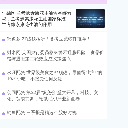
牛融网 兰考豫素康花生油含谷维素
吗，兰考豫素康花生油国家标准，
兰考豫素康花生油的作用
锦盈多 27法硕考研！备考宝藏软件推荐！
财米网 英国央行委员格林警示通胀风险，食品价
格与通胀第二轮效应成政策焦点
永旺配资 世界级美食之都顺德，最值得“封神”的
10种小吃，不接受任何反驳
创同配资 第22届“织交会”盛大开幕，科技、文
化、贸易共舞，绘就毛织产业新画卷
鳄鱼配资 三季报是精选个股好时机