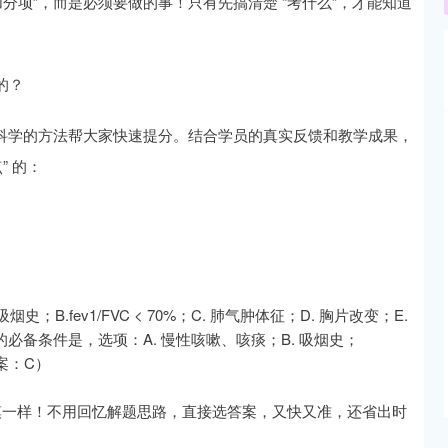
分项”，而是必须要做的事！只有先搞清楚 “考什么”，才能知道
的？
用科学的方法帮大家快速提分。结合学员的真实反馈和教学成果，
” 的：
史；B.fev1/FVC < 70%；C. 肺气肿体征；D. 胸片改变；E.
D 的必备条件是，选项：A. 慢性咳嗽、咳痰；B. 吸烟史；
答案：C）
模一样！不用回忆解题思路，直接选答案，又快又准，还省出时