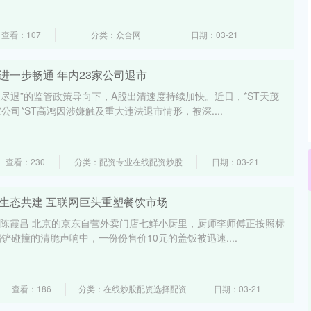
查看：107
分类：众合网
日期：03-21
进一步畅通 年内23家公司退市
退尽退”的监管政策导向下，A股出清速度持续加快。近日，*ST天茂
司*ST高鸿因涉嫌触及重大违法退市情形，被深....
查看：230
分类：配资专业在线配资炒股
日期：03-21
到生态共建 互联网巨头重塑餐饮市场
瞬 陈霞昌 北京的京东自营外卖门店七鲜小厨里，厨师李师傅正按照标
碰撞的清脆声响中，一份份售价10元的盖饭被迅速....
查看：186
分类：在线炒股配资选择配资
日期：03-21