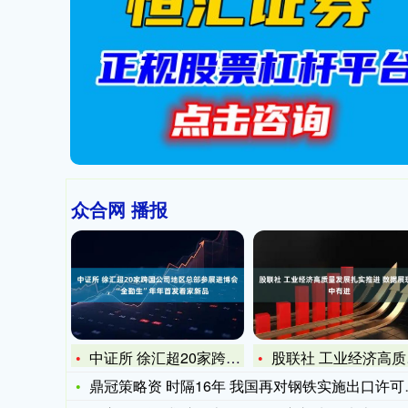
众合网 播报
中证所 徐汇超20家跨国公司地区总部参展进博会，“全勤生”年
股联社 工业经济高质量发展扎实推进 数据展现稳中有进
鼎冠策略资 时隔16年 我国再对钢铁实施出口许可证管理