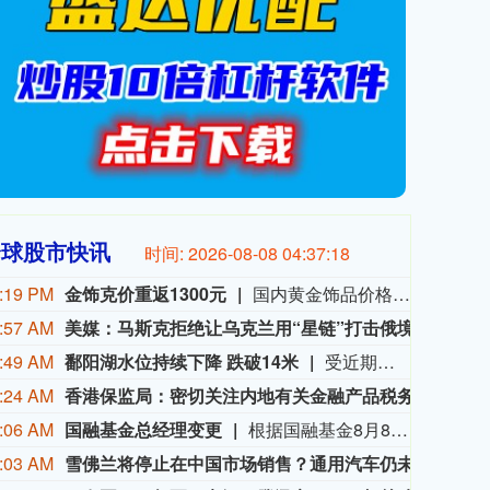
全球股市快讯
时间:
2026-08-08 04:37:20
:19 PM
金饰克价重返1300元
国内黄金饰品价格对比显示，国内多家品牌足金饰品价格重返1300元，其中周生生足金饰品报1315元/克，周大福报价1308元/克，老庙黄金报价1310元/克。
:57 AM
美媒：马斯克拒绝让乌克兰用“星链”打击俄境内目标
美国
:49 AM
鄱阳湖水位持续下降 跌破14米
受近期持续高温天气影响，我国最大淡水湖鄱阳湖水位快速下降。截至8月8日8时，鄱阳湖标志性水文站星子站水位下降至13.97米，较昨日下降0.13米，鄱阳湖湖口站水位下降至13.84米，湖区两岸退水痕迹明显。（央视新闻）
:24 AM
香港保监局：密切关注内地有关金融产品税务安排
近期
:06 AM
国融基金总经理变更
根据国融基金8月8日公告，总经理毛灵俊因个人原因离任，总经理职位暂由张圆辉代任。根据国融基金安排，该公司董事会选举韩光华拟任公司总经理，待韩光华完成相关程序后履职。
:03 AM
雪佛兰将停止在中国市场销售？通用汽车仍未正面回应
近日