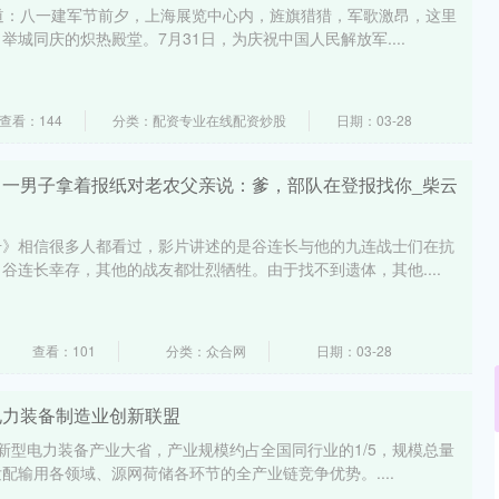
道：八一建军节前夕，上海展览中心内，旌旗猎猎，军歌激昂，这里
城同庆的炽热殿堂。7月31日，为庆祝中国人民解放军....
查看：144
分类：配资专业在线配资炒股
日期：03-28
四川一男子拿着报纸对老农父亲说：爹，部队在登报找你_柴云
号》相信很多人都看过，影片讲述的是谷连长与他的九连战士们在抗
谷连长幸存，其他的战友都壮烈牺牲。由于找不到遗体，其他....
查看：101
分类：众合网
日期：03-28
电力装备制造业创新联盟
是新型电力装备产业大省，产业规模约占全国同行业的1/5，规模总量
配输用各领域、源网荷储各环节的全产业链竞争优势。....
北证50
1134.24
3%
11.37
1.01%