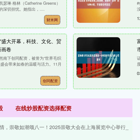
格林（Catherine Greens）
深切担忧。她指出，....
没
1
财米网
会”盛大开幕，科技、文化、贸
新画卷
然南下创同配资，被誉为“世界毛织
业盛会带来如春的温暖与活力。11月
0
创同配资
股
在线炒股配资选择配资
情，崇敬如潮颂八一！2025崇敬大会在上海展览中心举行_