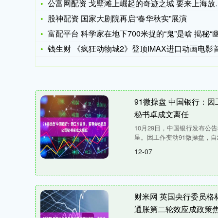
公富网配资 戈壁滩上崛起的奇迹之城 要来上海放大招了！
股神配资 国家大剧院再启“春华秋实”展演
富配平台 科学家在地下700米捉的“鬼”是啥 揭秘“幽灵粒
钱生财 《疯狂动物城2》登顶IMAX进口动画电影首周末票房
91微操盘 中国银行：
秘书卓成文离任
10月29日，中国银行发布公
呈。因工作变动91微操盘，自20
12-07
财米网 英国央行委员格
通胀第二轮效应成政策