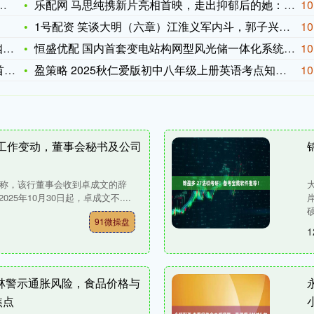
乐配网 马思纯携新片亮相首映，走出抑郁后的她：眼神有光、肢体
10
1号配资 笑谈大明（六章）江淮义军内斗，郭子兴突然死亡，朱元
10
子
恒盛优配 国内首套变电站构网型风光储一体化系统投运
10
榜
盈策略 2025秋仁爱版初中八年级上册英语考点知识点汇总（电
10
因工作变动，董事会秘书及公司
告称，该行董事会收到卓成文的辞
25年10月30日起，卓成文不....
硕
91微操盘
1
林警示通胀风险，食品价格与
焦点