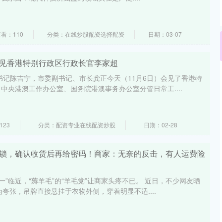
看：110
分类：在线炒股配资选择配资
日期：03-07
会见香港特别行政区行政长官李家超
书记陈吉宁，市委副书记、市长龚正今天（11月6日）会见了香港特
中央港澳工作办公室、国务院港澳事务办公室分管日常工....
123
分类：配资专业在线配资炒股
日期：02-28
码锁，确认收货后再给密码！商家：无奈的反击，有人运费险
一”临近，“薅羊毛”的“羊毛党”让商家头疼不已。 近日，不少网友晒
夸张，吊牌直接悬挂于衣物外侧，穿着明显不适....