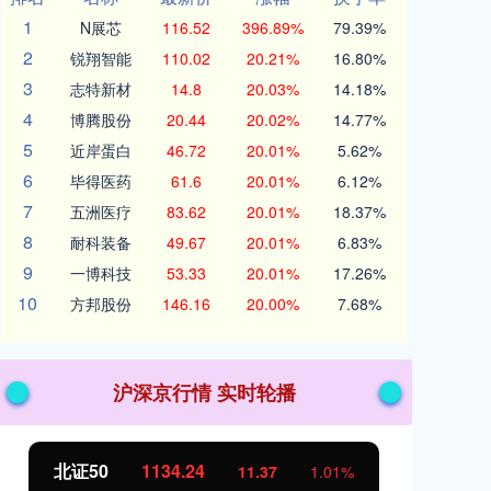
1
N展芯
116.52
396.89%
79.39%
2
锐翔智能
110.02
20.21%
16.80%
3
志特新材
14.8
20.03%
14.18%
4
博腾股份
20.44
20.02%
14.77%
5
近岸蛋白
46.72
20.01%
5.62%
6
毕得医药
61.6
20.01%
6.12%
7
五洲医疗
83.62
20.01%
18.37%
8
耐科装备
49.67
20.01%
6.83%
9
一博科技
53.33
20.01%
17.26%
10
方邦股份
146.16
20.00%
7.68%
沪深京行情 实时轮播
创业板指
3563.12
基
47.56
1.35%