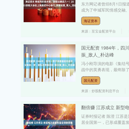
东方网记者曾炟8月1日报
成为了申城军民情感交融、举
海证资本
来源：至宝金配资平台
国元配资 1984年，
振_敌人_朴达峰
冯小刚导演的电影《集结
战中的英勇表现，最终除了
国元配资
来源：炒股配资利息平台
翻倍赚 江苏成立 新型
证券时报记者 陈澄 江苏
居全国第一，已形成覆盖发
沪深300
4694.44
0.89
1.42%
43.13
0.9