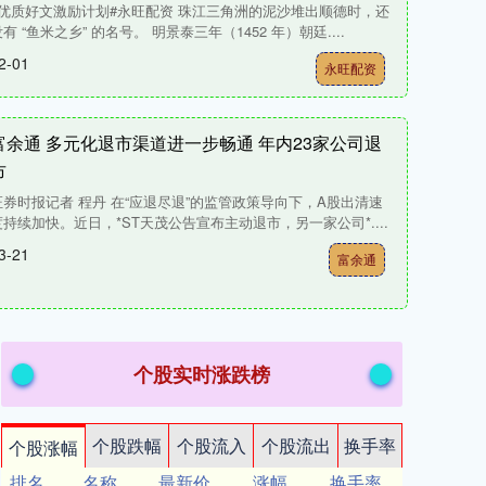
#优质好文激励计划#永旺配资 珠江三角洲的泥沙堆出顺德时，还
有 “鱼米之乡” 的名号。 明景泰三年（1452 年）朝廷....
2-01
永旺配资
富余通 多元化退市渠道进一步畅通 年内23家公司退
市
证券时报记者 程丹 在“应退尽退”的监管政策导向下，A股出清速
度持续加快。近日，*ST天茂公告宣布主动退市，另一家公司*....
3-21
富余通
个股实时涨跌榜
个股跌幅
个股流入
个股流出
换手率
个股涨幅
排名
名称
最新价
涨幅
换手率