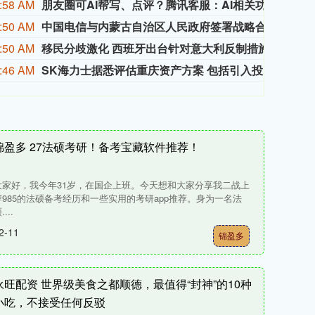
:58 AM
朋友圈可AI帮写、点评？腾讯客服：AI相关功能逐步开放中
8月
:50 AM
中国电信与内蒙古自治区人民政府签署战略合作协议
据人
:50 AM
移民分歧激化 西班牙出台针对意大利反制措施
由于
:46 AM
SK海力士据悉评估重庆资产方案 包括引入投资者
据知
锦盈多 27法硕考研！备考宝藏软件推荐！
大家好，我今年31岁，在国企上班。今天想和大家分享我二战上
岸985的法硕备考经历和一些实用的考研app推荐。身为一名法
....
2-11
锦盈多
永旺配资 世界级美食之都顺德，最值得“封神”的10种
小吃，不接受任何反驳