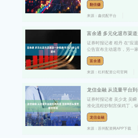
翻倍赚
来源：鑫优配平台
富余通 多元化退市渠道
证券时报记者 程丹 在“应
公告宣布主动退市，另一家公
富余通
来源：杠杆配资公司官网
龙信金融 从流量平台
证券时报记者 吴少龙 吴
准化流程炒制宫保鸡丁，锅铲
龙信金融
来源：苏州配资网APP下载