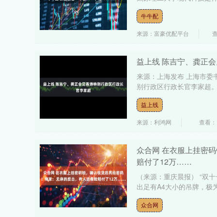
牛牛配
来源：富豪优配平台
查
益上线 陈吉宁、龚正
来源：上海发布 上海市委
别行政区行政长官李家超。
益上线
来源：利鸿网
查看：
众合网 在衣服上挂密
赔付了12万……
（来源：重庆晨报） “双十
出足有A4大小的吊牌，极为
众合网