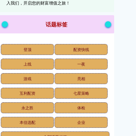
入我们，开启您的财富增值之旅！
话题标签
登顶
配资快线
上线
一夜
游戏
亮相
互利配资
七星策略
永之胜
体检
本信选配
企业