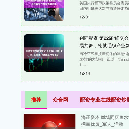
英国央行货币政策委员会委员凯瑟琳·
日内明确表达对当前通胀走势的
12-01
创同配资 第22届“织交
易共舞，绘就毛织产业
当冷空气裹挟着初冬的寒意悄
之都”的大朗镇，正以一场行
1....
12-14
推荐
众合网
配资专业在线配资炒
海证资本 举城同庆鱼水
拥军优属_军人_活动