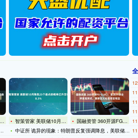
12
11
11
11
智策管家 美联储10月降息25个基点的概率已升至98.3%
国融资管 360开源FG-CLIP2：登顶29项全球基准测试
11
中证所 诡异的现象：特朗普反复强调降息，美联储新主席候选人却
11