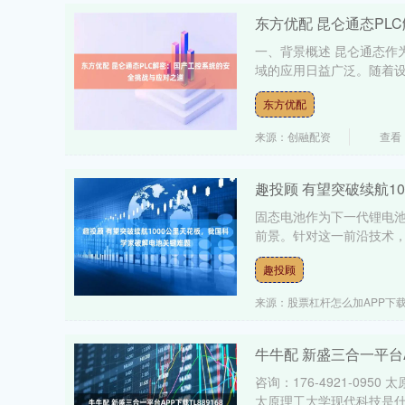
东方优配 昆仑通态PL
一、背景概述 昆仑通态作
域的应用日益广泛。随着设备
东方优配
来源：创融配资
查看
趣投顾 有望突破续航1
固态电池作为下一代锂电
前景。针对这一前沿技术，
趣投顾
来源：股票杠杆怎么加APP下
牛牛配 新盛三合一平台AP
咨询：176-4921-09
太原理工大学现代科技是什